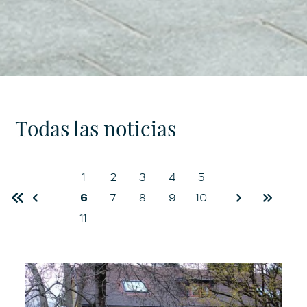
Todas las noticias
1
2
3
4
5
First
Previous
6
7
8
9
10
Next
Last
11