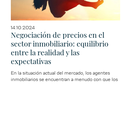
14.10.2024
Negociación de precios en el
sector inmobiliario: equilibrio
entre la realidad y las
expectativas
En la situación actual del mercado, los agentes
inmobiliarios se encuentran a menudo con que los
vendedores siguen pensando en el boom de los
últimos años a la hora de fijar el precio de sus
inmuebles, mientras que los compradores se
enfrentan a retos muy diferentes. Esta
discrepancia suele provocar tensiones en las
negociaciones, que podrían evitarse si ambas
partes tuvieran una visión más clara de la situación
actual del mercado.