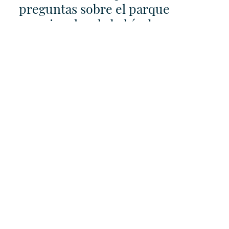
preguntas sobre el parque
vacacional en la bahía de
Waldenburg
En una entrevista con el periódico Westfalenpost,
Pedro García informa sobre las particularidades de
este modelo de negocio y evalúa brevemente las
oportunidades y los riesgos para el parque
vacacional en la bahía de Waldenburg.
Saber más