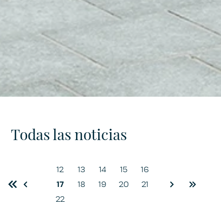
Todas las noticias
12
13
14
15
16
First
Previous
17
18
19
20
21
Next
Last
22