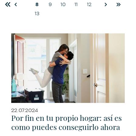
First
Previous
8
9
10
11
12
Next
Last
13
22.07.2024
Por fin en tu propio hogar: así es
como puedes conseguirlo ahora