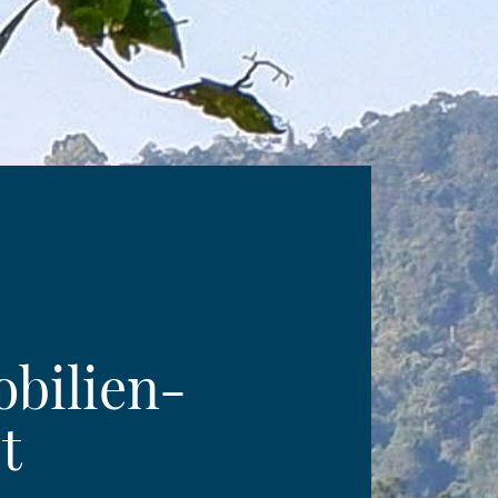
bilien-
t