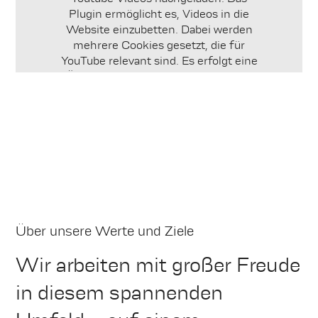
Plugin ermöglicht es, Videos in die
Website einzubetten. Dabei werden
mehrere Cookies gesetzt, die für
YouTube relevant sind. Es erfolgt eine
Übertragung Ihrer IP-Adresse in die
USA.
Über Google Ads können wir Werbung
auf externen Websites schalten
lassen. Mit den gewonnenen Daten
können wir die Werbeangebote auf
unserer Website individueller an
unseren Kundenkreis ausgerichtet
gestalten und die Effizienz unserer
Werbemaßnahmen messen. Dabei
Über unsere Werte und Ziele
werden mehrere Cookies von Google
gesetzt, die für Google Ads relevant
Wir arbeiten mit großer Freude
sind. Es erfolgt eine Übertragung Ihrer
in diesem spannenden
IP-Adresse in die USA.