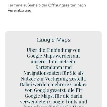
Melden Sie sich jetzt:
Organisationsgeschick und
Termine außerhalb der Öffnungszeiten nach
eine strukturierte
karriere@garcia-immobilien.de
Vereinbarung
Arbeitsweise
Bei Rückfragen stehen wir gerne
Freude daran, den Überblick
zur Verfügung!
zu behalten
02722/ 937 20
Eigenverantwortliches
Arbeiten
AP: Pedro Garcia
Google Maps
Kommunikationsstärke und
Teamfähigkeit
Über die Einbindung von
Sicherer Umgang mit
digitalen Tools
Google Maps werden auf
unserer Internetseite
Kartendaten und
Melden Sie sich jetzt:
Navigationsdaten für Sie als
Nutzer zur Verfügung gestellt.
karriere@garcia-immobilien.de
Dabei werden mehrere Cookies
von Google gesetzt, die für
Bei Rückfragen stehen wir gerne
zur Verfügung!
Google Maps, für die darin
02722/ 937 20
verwendeten Google Fonts und