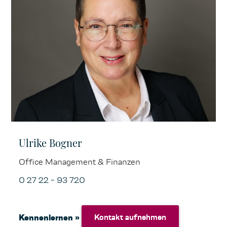
Ulrike Bogner
Office Management & Finanzen
0 27 22 - 93 720
Kennenlernen »
Kontakt aufnehmen
Kontakt aufnehmen