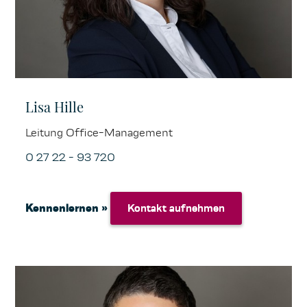
Lisa Hille
Leitung Office-Management
0 27 22 - 93 720
Kennenlernen »
Kontakt aufnehmen
Kontakt aufnehmen