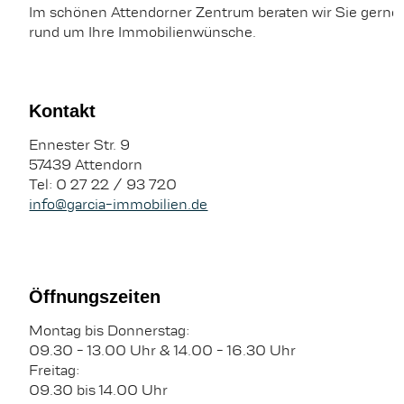
Unbefristete Vollzeitstelle
Ihrem Organisationstalent sorgen
Im schönen Attendorner Zentrum beraten wir Sie gerne
Festes Einkommen mit fairer
Sie dafür, dass im Hintergrund
rund um Ihre Immobilienwünsche.
Bonusstruktur
alles reibungslos funktioniert und
Feste Kundenkontakte statt
der Arbeitsalltag effizient gestaltet
reiner Kaltakquise
wird.
Strukturierte, digitale
Kontakt
Arbeitsweise
Ennester Str. 9
Was Sie bei uns erwartet:
57439 Attendorn
Tel: 0 27 22 / 93 720
Das bringen Sie mit:
Unbefristete und langfristige
info@garcia-immobilien.de
Perspektive
Freude am Umgang mit
Flexible Arbeitszeiten &
Menschen
mobiles Arbeiten
Kommunikationsstärke und
Moderne Arbeitsweise &
sicheres Auftreten
digitale Prozesse
Öffnungszeiten
Strukturierte und
Aktive Mitgestaltung im
selbstständige Arbeitsweise
Unternehmen
Montag bis Donnerstag:
Interesse an Immobilien und
09.30 - 13.00 Uhr & 14.00 - 16.30 Uhr
Vertrieb
Freitag:
Das bringen Sie mit:
09.30 bis 14.00 Uhr