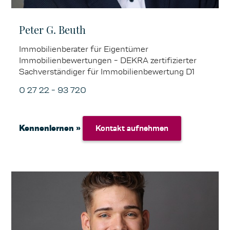
Peter G. Beuth
Immobilienberater für Eigentümer
Immobilienbewertungen - DEKRA zertifizierter
Sachverständiger für Immobilienbewertung D1
0 27 22 - 93 720
Kennenlernen »
Kontakt aufnehmen
Kontakt aufnehmen