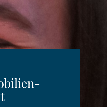
bilien-
t