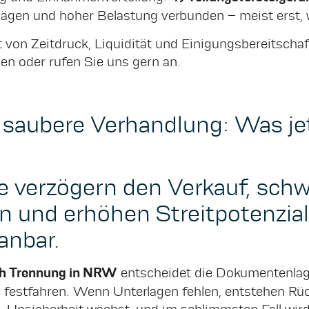
lägen und hoher Belastung verbunden – meist erst, 
t von Zeitdruck, Liquidität und Einigungsbereitscha
ben oder rufen Sie uns gern an.
saubere Verhandlung: Was jet
 verzögern den Verkauf, schw
 und erhöhen Streitpotenzial 
anbar.
ch Trennung in NRW
entscheidet die Dokumentenlag
ls festfahren. Wenn Unterlagen fehlen, entstehen R
, Unsicherheit wächst, und im schlimmsten Fall wird