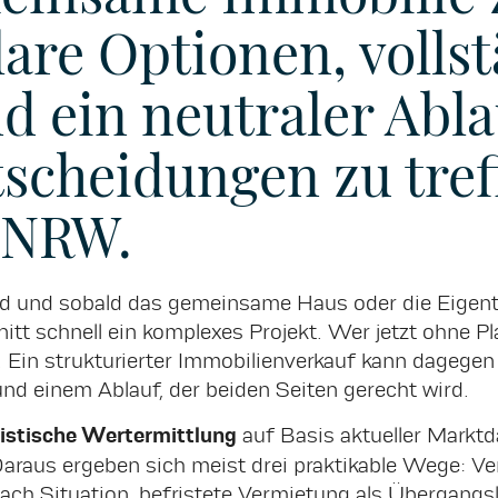
lare Optionen, volls
d ein neutraler Abla
tscheidungen zu tref
 NRW.
ernd und sobald das gemeinsame Haus oder die Ei
tt schnell ein komplexes Projekt. Wer jetzt ohne Pla
Ein strukturierter Immobilienverkauf kann dagegen e
nd einem Ablauf, der beiden Seiten gerecht wird.
listische Wertermittlung
auf Basis aktueller Markt
Daraus ergeben sich meist drei praktikable Wege: 
e nach Situation, befristete Vermietung als Übergan