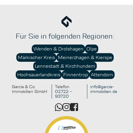
laufender Betriebskosten erhöhen solche Investitionen
die Attraktivität für Käufer und Mieter erheblich. Die
bessere Vermietbarkeit, höhere Renditeperspektiven
und ein gesteigertes Sicherheitsgefühl im Hinblick auf
kommende gesetzliche Bestimmungen sind
Für Sie in folgenden Regionen:
überzeugende Argumente für mehr Nachhaltigkeit im
Immobilienbestand. Wer sich frühzeitig mit
Wenden & Drolshagen
Olpe
Fördermöglichkeiten und nachhaltigen Konzepten
Märkischer Kreis
Meinerzhagen & Kierspe
beschäftigt, schafft für sich und künftige
Generationen einen echten Mehrwert.
Lennestadt & Kirchhundem
Hochsauerlandkreis
Finnentrop
Attendorn
Garcia & Co.
Telefon
info@garcia-
Immobilien GmbH
02722 -
immobilien.de
93720