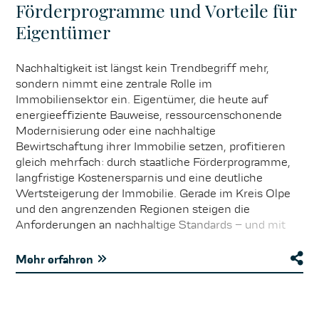
Förderprogramme und Vorteile für
Eigentümer
Nachhaltigkeit ist längst kein Trendbegriff mehr,
sondern nimmt eine zentrale Rolle im
Immobiliensektor ein. Eigentümer, die heute auf
energieeffiziente Bauweise, ressourcenschonende
Modernisierung oder eine nachhaltige
Bewirtschaftung ihrer Immobilie setzen, profitieren
gleich mehrfach: durch staatliche Förderprogramme,
langfristige Kostenersparnis und eine deutliche
Wertsteigerung der Immobilie. Gerade im Kreis Olpe
und den angrenzenden Regionen steigen die
Anforderungen an nachhaltige Standards – und mit
ihnen auch die Nachfrage nach modernen,
zukunftsfähigen Objekten. Ob KfW-Förderkredite für
Mehr erfahren
die energetische Sanierung, Zuschüsse für
Photovoltaikanlagen oder spezielle Anreize der Länder:
Für Eigentümer lohnt es sich, gezielt in nachhaltige
Maßnahmen zu investieren. Neben der Reduzierung