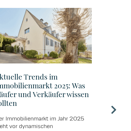
ktuelle Trends im
Warum 
mmobilienmarkt 2025: Was
Immobil
äufer und Verkäufer wissen
unverzic
ollten
und Me
er Immobilienmarkt im Jahr 2025
In einer Zei
teht vor dynamischen
Immobilie