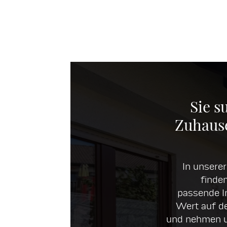
Sie s
Zuhause
In unsere
finden
passende Im
Wert auf d
und nehmen un