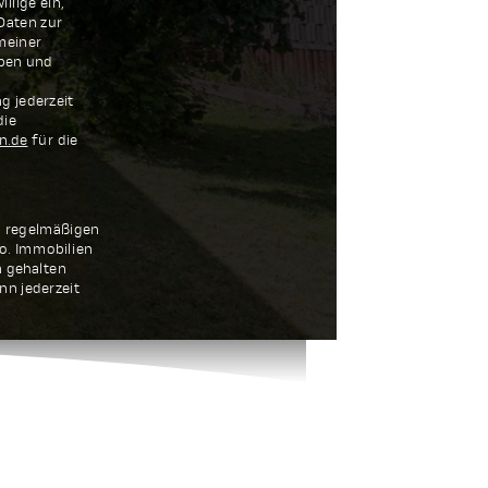
llige ein,
Daten zur
meiner
oben und
g jederzeit
die
n.de
für die
n regelmäßigen
o. Immobilien
 gehalten
nn jederzeit