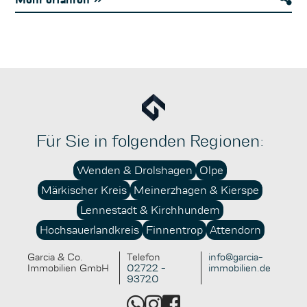
die energetische Sanierung, Zuschüsse für
Photovoltaikanlagen oder spezielle Anreize der Länder:
Für Eigentümer lohnt es sich, gezielt in nachhaltige
Maßnahmen zu investieren. Neben der Reduzierung
laufender Betriebskosten erhöhen solche Investitionen
die Attraktivität für Käufer und Mieter erheblich. Die
bessere Vermietbarkeit, höhere Renditeperspektiven
und ein gesteigertes Sicherheitsgefühl im Hinblick auf
kommende gesetzliche Bestimmungen sind
Für Sie in folgenden Regionen:
überzeugende Argumente für mehr Nachhaltigkeit im
Immobilienbestand. Wer sich frühzeitig mit
Wenden & Drolshagen
Olpe
Fördermöglichkeiten und nachhaltigen Konzepten
Märkischer Kreis
Meinerzhagen & Kierspe
beschäftigt, schafft für sich und künftige
Generationen einen echten Mehrwert.
Lennestadt & Kirchhundem
Hochsauerlandkreis
Finnentrop
Attendorn
Garcia & Co.
Telefon
info@garcia-
Immobilien GmbH
02722 -
immobilien.de
93720