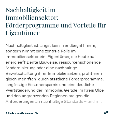
Nachhaltigkeit im
Immobiliensektor:
Förderprogramme und Vorteile für
Eigentümer
Nachhaltigkeit ist längst kein Trendbegriff mehr,
sondern nimmt eine zentrale Rolle im
Immobiliensektor ein. Eigentümer, die heute auf
energieeffiziente Bauweise, ressourcenschonende
Modernisierung oder eine nachhaltige
Bewirtschaftung ihrer Immobilie setzen, profitieren
gleich mehrfach: durch staatliche Förderprogramme,
langfristige Kostenersparnis und eine deutliche
Wertsteigerung der Immobilie. Gerade im Kreis Olpe
und den angrenzenden Regionen steigen die
Anforderungen an nachhaltige Standards – und mit
ihnen auch die Nachfrage nach modernen,
zukunftsfähigen Objekten. Ob KfW-Förderkredite für
Mehr erfahren