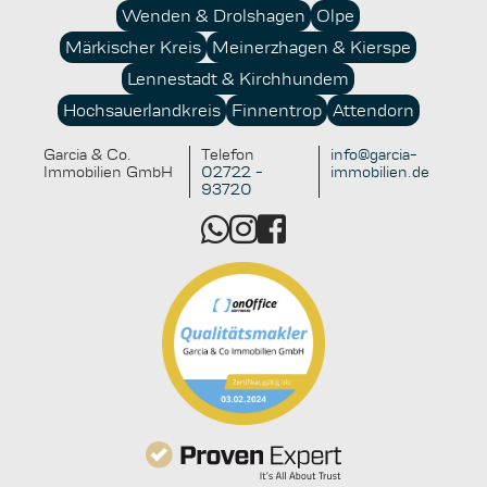
Immobilienbestand. Wer sich frühzeitig mit
Wenden & Drolshagen
Olpe
Fördermöglichkeiten und nachhaltigen Konzepten
Märkischer Kreis
Meinerzhagen & Kierspe
beschäftigt, schafft für sich und künftige
Generationen einen echten Mehrwert.
Lennestadt & Kirchhundem
Hochsauerlandkreis
Finnentrop
Attendorn
Garcia & Co.
Telefon
info@garcia-
Immobilien GmbH
02722 -
immobilien.de
93720