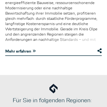
energieeffiziente Bauweise, ressourcenschonende
Modernisierung oder eine nachhaltige
Bewirtschaftung ihrer Immobilie setzen, profitieren
gleich mehrfach: durch staatliche Förderprogramme,
langfristige Kostenersparnis und eine deutliche
Wertsteigerung der Immobilie. Gerade im Kreis Olpe
und den angrenzenden Regionen steigen die
Anforderungen an nachhaltige Standards – und mit
ihnen auch die Nachfrage nach modernen,
zukunftsfähigen Objekten. Ob KfW-Förderkredite für
Mehr erfahren
die energetische Sanierung, Zuschüsse für
Photovoltaikanlagen oder spezielle Anreize der Länder:
Für Eigentümer lohnt es sich, gezielt in nachhaltige
Maßnahmen zu investieren. Neben der Reduzierung
laufender Betriebskosten erhöhen solche Investitionen
die Attraktivität für Käufer und Mieter erheblich. Die
bessere Vermietbarkeit, höhere Renditeperspektiven
und ein gesteigertes Sicherheitsgefühl im Hinblick auf
kommende gesetzliche Bestimmungen sind
Für Sie in folgenden Regionen:
überzeugende Argumente für mehr Nachhaltigkeit im