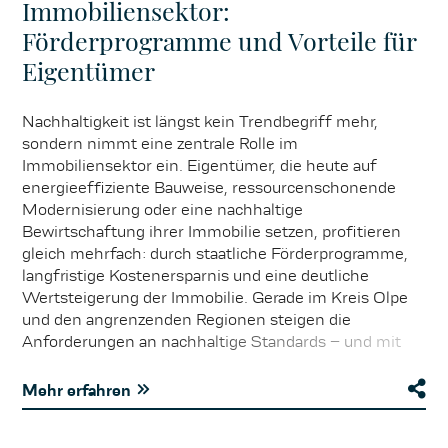
Immobiliensektor:
Förderprogramme und Vorteile für
Eigentümer
Nachhaltigkeit ist längst kein Trendbegriff mehr,
sondern nimmt eine zentrale Rolle im
Immobiliensektor ein. Eigentümer, die heute auf
energieeffiziente Bauweise, ressourcenschonende
Modernisierung oder eine nachhaltige
Bewirtschaftung ihrer Immobilie setzen, profitieren
gleich mehrfach: durch staatliche Förderprogramme,
langfristige Kostenersparnis und eine deutliche
Wertsteigerung der Immobilie. Gerade im Kreis Olpe
und den angrenzenden Regionen steigen die
Anforderungen an nachhaltige Standards – und mit
ihnen auch die Nachfrage nach modernen,
zukunftsfähigen Objekten. Ob KfW-Förderkredite für
Mehr erfahren
die energetische Sanierung, Zuschüsse für
Photovoltaikanlagen oder spezielle Anreize der Länder: