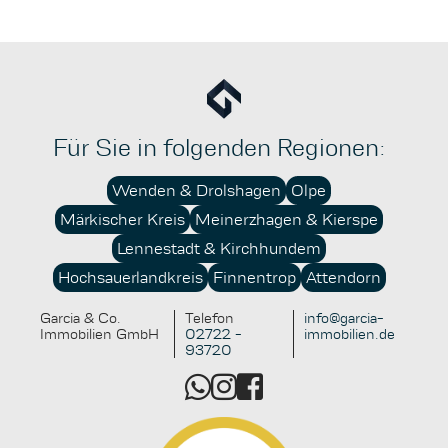
Für Eigentümer lohnt es sich, gezielt in nachhaltige
Maßnahmen zu investieren. Neben der Reduzierung
laufender Betriebskosten erhöhen solche Investitionen
die Attraktivität für Käufer und Mieter erheblich. Die
bessere Vermietbarkeit, höhere Renditeperspektiven
und ein gesteigertes Sicherheitsgefühl im Hinblick auf
kommende gesetzliche Bestimmungen sind
Für Sie in folgenden Regionen:
überzeugende Argumente für mehr Nachhaltigkeit im
Immobilienbestand. Wer sich frühzeitig mit
Wenden & Drolshagen
Olpe
Fördermöglichkeiten und nachhaltigen Konzepten
Märkischer Kreis
Meinerzhagen & Kierspe
beschäftigt, schafft für sich und künftige
Generationen einen echten Mehrwert.
Lennestadt & Kirchhundem
Hochsauerlandkreis
Finnentrop
Attendorn
Garcia & Co.
Telefon
info@garcia-
Immobilien GmbH
02722 -
immobilien.de
93720