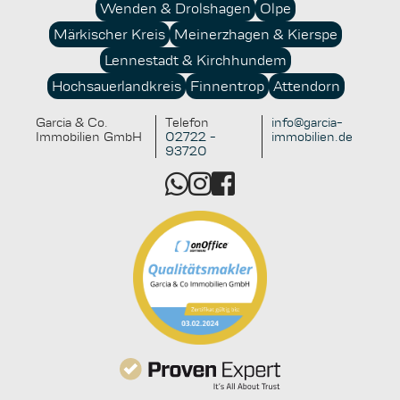
Wenden & Drolshagen
Olpe
Fördermöglichkeiten und nachhaltigen Konzepten
Märkischer Kreis
Meinerzhagen & Kierspe
beschäftigt, schafft für sich und künftige
Generationen einen echten Mehrwert.
Lennestadt & Kirchhundem
Hochsauerlandkreis
Finnentrop
Attendorn
Garcia & Co.
Telefon
info@garcia-
Immobilien GmbH
02722 -
immobilien.de
93720