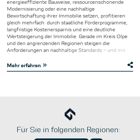
energieeffiziente Bauweise, ressourcenschonende
Modernisierung oder eine nachhaltige
Bewirtschaftung ihrer Immobilie setzen, profitieren
gleich mehrfach: durch staatliche Förderprogramme,
langfristige Kostenersparnis und eine deutliche
Wertsteigerung der Immobilie. Gerade im Kreis Olpe
und den angrenzenden Regionen steigen die
Anforderungen an nachhaltige Standards – und mit
ihnen auch die Nachfrage nach modernen,
zukunftsfähigen Objekten. Ob KfW-Förderkredite für
Mehr erfahren
die energetische Sanierung, Zuschüsse für
Photovoltaikanlagen oder spezielle Anreize der Länder:
Für Eigentümer lohnt es sich, gezielt in nachhaltige
Maßnahmen zu investieren. Neben der Reduzierung
laufender Betriebskosten erhöhen solche Investitionen
die Attraktivität für Käufer und Mieter erheblich. Die
bessere Vermietbarkeit, höhere Renditeperspektiven
und ein gesteigertes Sicherheitsgefühl im Hinblick auf
kommende gesetzliche Bestimmungen sind
Für Sie in folgenden Regionen:
überzeugende Argumente für mehr Nachhaltigkeit im
Immobilienbestand. Wer sich frühzeitig mit