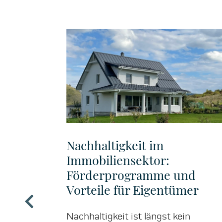
d-
 beim
ohnen
Nachhaltigkeit im
obilien
Immobiliensektor:
rden, hat
Förderprogramme und
rüher live
Vorteile für Eigentümer
 geht
rad-
erfahren
Nachhaltigkeit ist längst kein