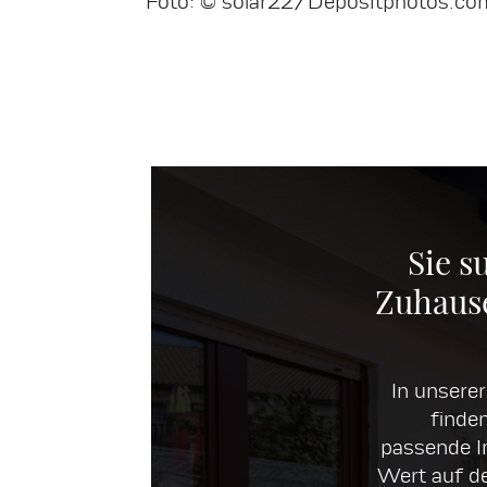
Foto: © solar22/Depositphotos.co
Sie s
Zuhause
In unsere
finden
passende Im
Wert auf d