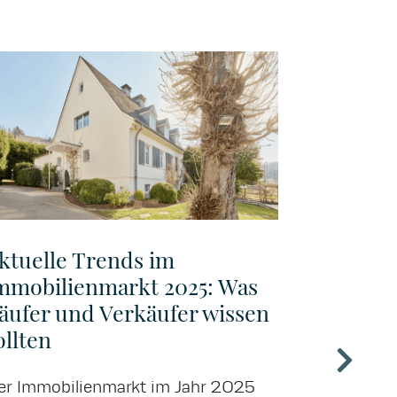
ktuelle Trends im
Warum 
mmobilienmarkt 2025: Was
Immobil
äufer und Verkäufer wissen
unverzic
ollten
und Me
er Immobilienmarkt im Jahr 2025
In einer Zei