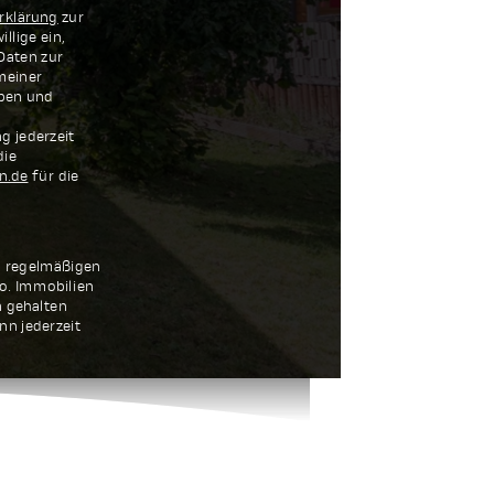
rklärung
zur
llige ein,
Daten zur
meiner
oben und
g jederzeit
die
n.de
für die
n regelmäßigen
o. Immobilien
 gehalten
nn jederzeit