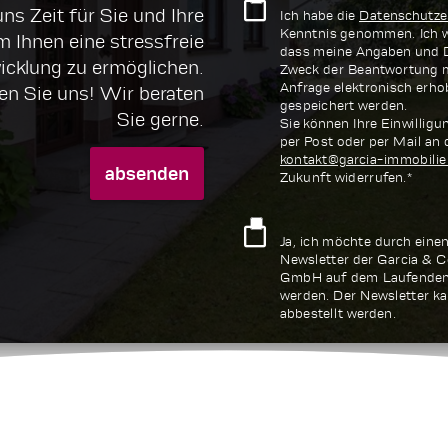
s Zeit für Sie und Ihre
Ich habe die
Datenschutze
Kenntnis genommen. Ich wi
 Ihnen eine stressfreie
dass meine Angaben und 
icklung zu ermöglichen.
Zweck der Beantwortung 
Anfrage elektronisch erh
en Sie uns! Wir beraten
gespeichert werden.
Sie gerne.
Sie können Ihre Einwilligun
per Post oder per Mail an 
kontakt@garcia-immobilie
absenden
Zukunft widerrufen.*
Ja, ich möchte durch eine
Newsletter der Garcia & C
GmbH auf dem Laufenden
werden. Der Newsletter ka
abbestellt werden.