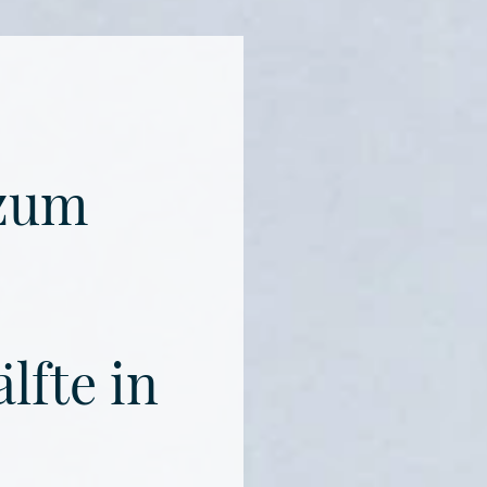
 zum
lfte in