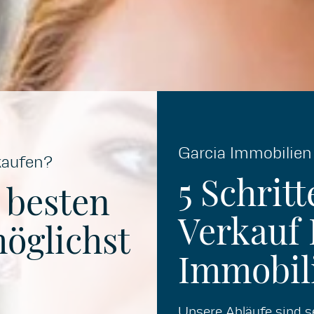
Garcia Immobilien
rkaufen?
5 Schrit
 besten
Verkauf 
öglichst
Immobil
Unsere Abläufe sind se