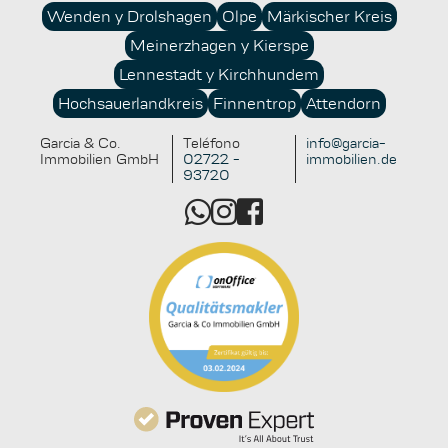
las posibilidades de financiación y los conceptos
Wenden y Drolshagen
Olpe
Märkischer Kreis
sostenibles crean un valor añadido real para sí mismos
Meinerzhagen y Kierspe
y para las generaciones futuras.
Lennestadt y Kirchhundem
Hochsauerlandkreis
Finnentrop
Attendorn
Garcia & Co.
Teléfono
info@garcia-
Immobilien GmbH
02722 -
immobilien.de
93720