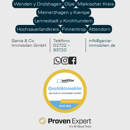
las posibilidades de financiación y los conceptos
Wenden y Drolshagen
Olpe
Märkischer Kreis
sostenibles crean un valor añadido real para sí mismos
Meinerzhagen y Kierspe
y para las generaciones futuras.
Lennestadt y Kirchhundem
Hochsauerlandkreis
Finnentrop
Attendorn
Garcia & Co.
Teléfono
info@garcia-
Immobilien GmbH
02722 -
immobilien.de
93720