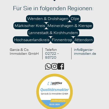
Für Sie in folgenden Regionen:
Wenden & Drolshagen
Olpe
Märkischer Kreis
Meinerzhagen & Kierspe
Lennestadt & Kirchhundem
Hochsauerlandkreis
Finnentrop
Attendorn
Garcia & Co.
Telefon
info@garcia-
Immobilien GmbH
02722 -
immobilien.de
93720