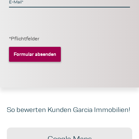
E-Mail*
*Pflichtfelder
Formular absenden
Formular absenden
So bewerten Kunden Garcia Immobilien!
Google Maps