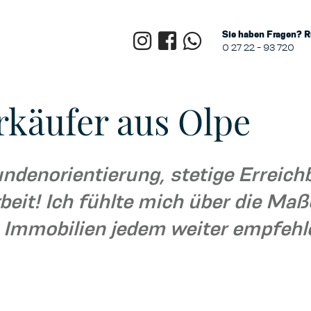
Sie haben Fragen? R
0 27 22 - 93 720
erkäufer aus Olpe
ndenorientierung, stetige Erreichb
it! Ich fühlte mich über die Maße
 Immobilien jedem weiter empfehl