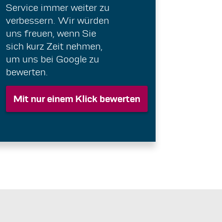
Service immer weiter zu
verbessern. Wir würden
uns freuen, wenn Sie
sich kurz Zeit nehmen,
um uns bei Google zu
bewerten.
Mit nur einem Klick bewerten
Mit nur einem Klick bewerten