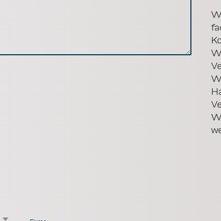
Wi
fa
Ko
Wi
Ve
Wi
Ha
Ve
Wü
we
×