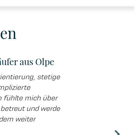
men
äufer aus Olpe
R. Bernh
entierung, stetige
Sehr hohe
mplizierte
Erreichbar
 fühlte mich über
Zusammena
 betreut und werde
die Maßen
edem weiter
Garcia Im
empfehlen