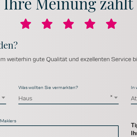
Ihre Meinung zählt
eden?
 weiterhin gute Qualität und exzellenten Service bi
Was wollten Sie vermarkten?
In
×
×
Haus
At
 Maklers
Ti
Ih