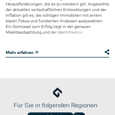
Herausforderungen, die es zu meistern gilt. Angesichts
der aktuellen wirtschaftlichen Entwicklungen und der
Inflation gilt es, die richtigen Immobilien mit einem
klaren Fokus und fundierten Analysen auszuwählen.
Ein Schlüssel zum Erfolg liegt in der genauen
Marktbeobachtung und der Identifikation
aufstrebender Regionen. Experten betonen, dass
insbesondere in urbanen Zonen mit steigender
Bevölkerungszahl und zunehmender Nachfrage nach
Mehr erfahren
Wohn- und Gewerbeflächen interessante
Renditechancen bestehen. Potenzielle Risiken, wie
veränderte Zinslandschaften und regulatorische
Unsicherheiten, sollten jedoch stets mitberücksichtigt
werden. Somit ist eine vorausschauende Planung und
strategische Ausrichtung unerlässlich, um die Vorteile
voll auszuschöpfen und gleichzeitig mögliche
Fallstricke zu vermeiden.
Für Sie in folgenden Regionen: