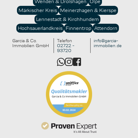
Wenden & Drolshagen
Olpe
Märkischer Kreis
Meinerzhagen & Kierspe
Lennestadt & Kirchhundem
Hochsauerlandkreis
Finnentrop
Attendorn
Garcia & Co.
Telefon
info@garcia-
Immobilien GmbH
02722 -
immobilien.de
93720