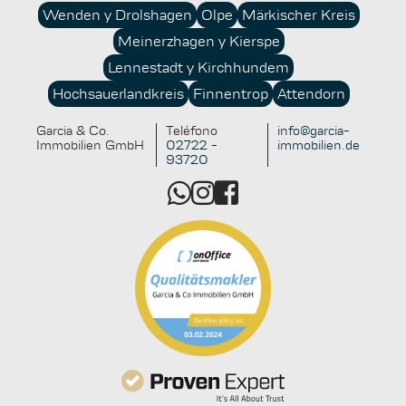
Wenden y Drolshagen
Olpe
Märkischer Kreis
Meinerzhagen y Kierspe
Lennestadt y Kirchhundem
Hochsauerlandkreis
Finnentrop
Attendorn
Garcia & Co.
Teléfono
info@garcia-
Immobilien GmbH
02722 -
immobilien.de
93720