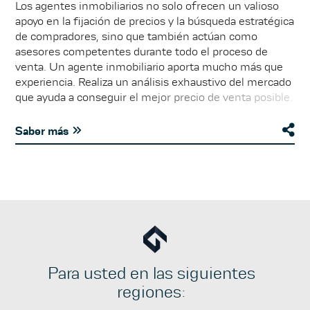
Los agentes inmobiliarios no solo ofrecen un valioso
apoyo en la fijación de precios y la búsqueda estratégica
de compradores, sino que también actúan como
asesores competentes durante todo el proceso de
venta. Un agente inmobiliario aporta mucho más que
experiencia. Realiza un análisis exhaustivo del mercado
que ayuda a conseguir el mejor precio de venta posible.
Gracias a su profundo conocimiento de las
particularidades regionales, los agentes son capaces de
Saber más
detectar y evitar posibles obstáculos con antelación. Al
mismo tiempo, ofrecen apoyo emocional y alivian la
carga al ocuparse de los trámites y las negociaciones.
Esto es especialmente valioso en momentos en los
que las transacciones inmobiliarias suelen ser más que
un simple negocio, ya que también implican decisiones
emocionales.
Para usted en las siguientes
regiones: