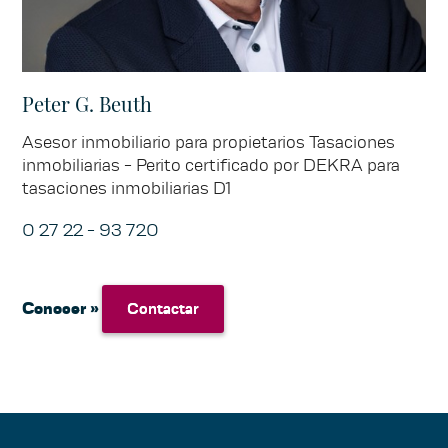
Peter G. Beuth
Asesor inmobiliario para propietarios Tasaciones
inmobiliarias - Perito certificado por DEKRA para
tasaciones inmobiliarias D1
0 27 22 - 93 720
Conocer »
Contactar
Contactar