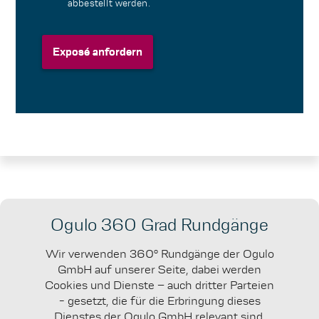
abbestellt werden.
Exposé anfordern
Exposé anfordern
Ogulo 360 Grad Rundgänge
Wir verwenden 360° Rundgänge der Ogulo
GmbH auf unserer Seite, dabei werden
Cookies und Dienste – auch dritter Parteien
- gesetzt, die für die Erbringung dieses
Dienstes der Ogulo GmbH relevant sind.